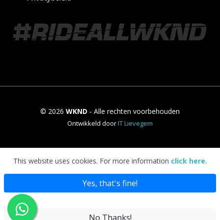
© 2026
WKND
- Alle rechten voorbehouden
Ontwikkeld door
IT Lievegem
This website uses cookies. For more information
click here
.
Yes, that's fine!
No Thanks!