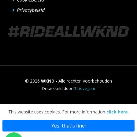
Privacybeleid
© 2026
WKND
- Alle rechten voorbehouden
Ontwikkeld door
IT Lievegem
This website uses cookies. For more information
click here
.
Yes, that's fine!