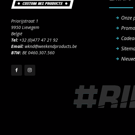
Onze 
Priorijstraat 1
9950 Lievegem
Promo
België
Cadea
Tel:
+32 (0)477 47 21 92
Email:
wknd@weekendproducts.be
Sitem
BTW:
BE 0460.307.560
Nieuws