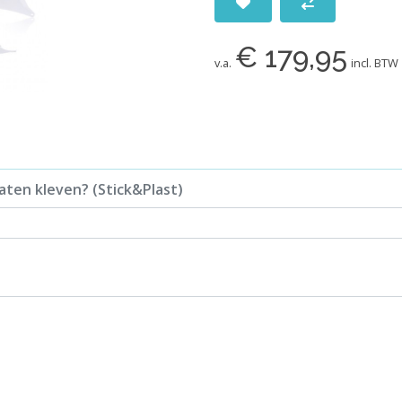
€ 179,95
v.a.
incl. BTW
aten kleven? (Stick&Plast)