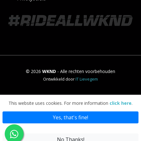
© 2026
WKND
- Alle rechten voorbehouden
Ontwikkeld door
IT Lievegem
This website uses cookies. For more information
click here
.
Yes, that's fine!
No Thanks!