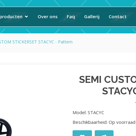
producten
Over ons
Faq
Gallerij
Contact
STOM STICKERSET STACYC - Pattern
SEMI CUST
STACYC
Model: STACYC
Beschikbaarheid: Op voorraad