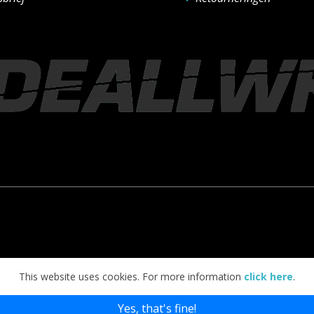
This website uses cookies. For more information
click here
.
Yes, that's fine!