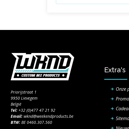
Extra's
Onze 
Priorijstraat 1
9950 Lievegem
Promo
België
Cadea
Tel:
+32 (0)477 47 21 92
Email:
wknd@weekendproducts.be
Sitem
BTW:
BE 0460.307.560
Nieuws