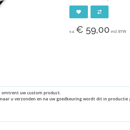
€ 59,00
v.a.
incl. BTW
in omtrent uw custom product.
 naar u verzonden en na uw goedkeuring wordt dit in productie 