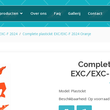
producten
Over ons
Faq
Gallerij
Contact
 EXC-F 2024
Complete plastickit EXC/EXC-F 2024 Oranje
Complete
EXC/EXC-F
Model: Plastickit
Beschikbaarheid: Op voorraad