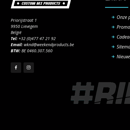
Onze 
Priorijstraat 1
9950 Lievegem
Promo
België
Cadea
Tel:
+32 (0)477 47 21 92
Email:
wknd@weekendproducts.be
Sitem
BTW:
BE 0460.307.560
Nieuws