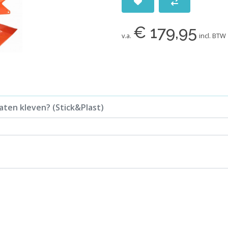
€ 179,95
v.a.
incl. BTW
aten kleven? (Stick&Plast)