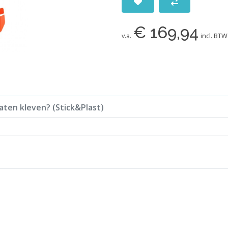
€ 169,94
v.a.
incl. BTW
aten kleven? (Stick&Plast)