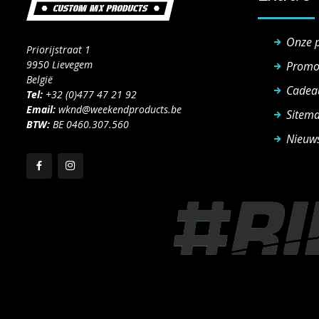
Onze 
Priorijstraat 1
9950 Lievegem
Promo
België
Cadea
Tel:
+32 (0)477 47 21 92
Email:
wknd@weekendproducts.be
Sitem
BTW:
BE 0460.307.560
Nieuws