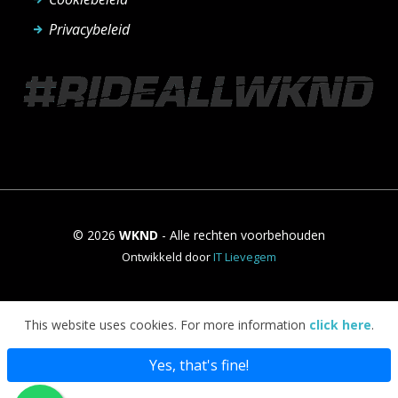
Privacybeleid
© 2026
WKND
- Alle rechten voorbehouden
Ontwikkeld door
IT Lievegem
This website uses cookies. For more information
click here
.
Yes, that's fine!