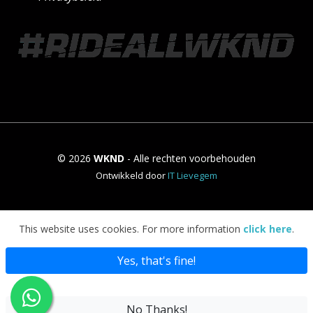
© 2026
WKND
- Alle rechten voorbehouden
Ontwikkeld door
IT Lievegem
This website uses cookies. For more information
click here
.
Yes, that's fine!
No Thanks!