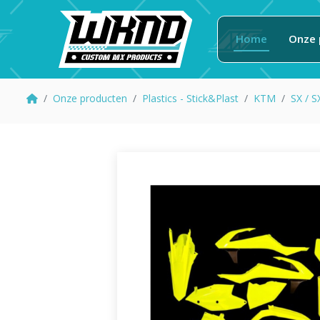
Home
Onze 
Onze producten
Plastics - Stick&Plast
KTM
SX / 