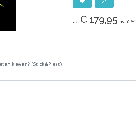
€ 179,95
v.a.
incl. BTW
aten kleven? (Stick&Plast)