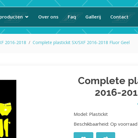
producten
Over ons
Faq
Gallerij
Contact
SXF 2016-2018
Complete plastickit SX/SXF 2016-2018 Fluor Geel
Complete pl
2016-201
Model: Plastickit
Beschikbaarheid: Op voorraad