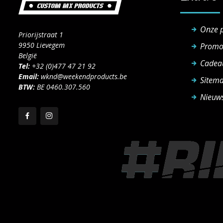
Onze 
Priorijstraat 1
9950 Lievegem
Promo
België
Cadea
Tel:
+32 (0)477 47 21 92
Email:
wknd@weekendproducts.be
Sitem
BTW:
BE 0460.307.560
Nieuws