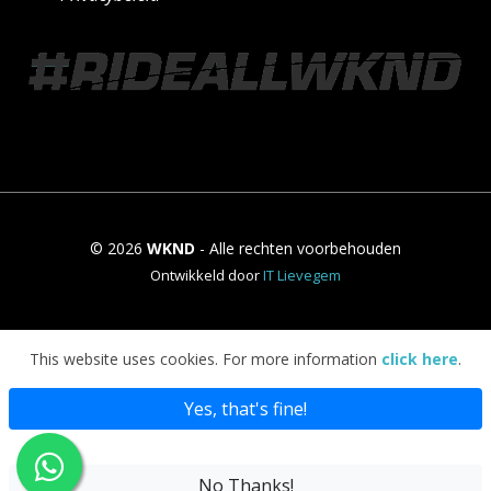
© 2026
WKND
- Alle rechten voorbehouden
Ontwikkeld door
IT Lievegem
This website uses cookies. For more information
click here
.
Yes, that's fine!
No Thanks!