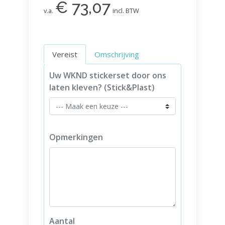
€ 73,07
v.a.
incl. BTW
Vereist
Omschrijving
Uw WKND stickerset door ons
laten kleven? (Stick&Plast)
Opmerkingen
Aantal