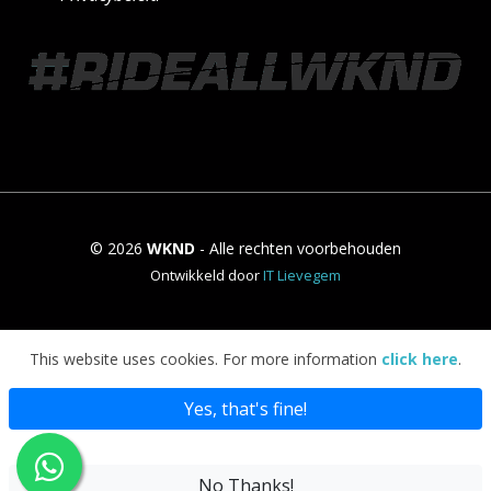
© 2026
WKND
- Alle rechten voorbehouden
Ontwikkeld door
IT Lievegem
This website uses cookies. For more information
click here
.
Yes, that's fine!
No Thanks!