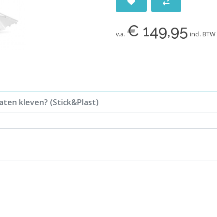
€ 149,95
v.a.
incl. BTW
aten kleven? (Stick&Plast)