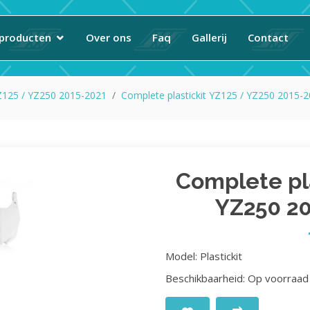
producten
Over ons
Faq
Gallerij
Contact
Z125 / YZ250 2015-2021
Complete plastickit YZ125 / YZ250 2015-2
Complete pla
YZ250 20
Model: Plastickit
Beschikbaarheid: Op voorraad