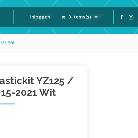
Inloggen
0 items(s)
021 Wit
stickit YZ125 /
15-2021 Wit