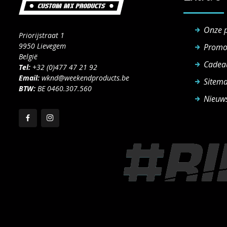
Onze 
Priorijstraat 1
9950 Lievegem
Promo
België
Cadea
Tel:
+32 (0)477 47 21 92
Email:
wknd@weekendproducts.be
Sitem
BTW:
BE 0460.307.560
Nieuws