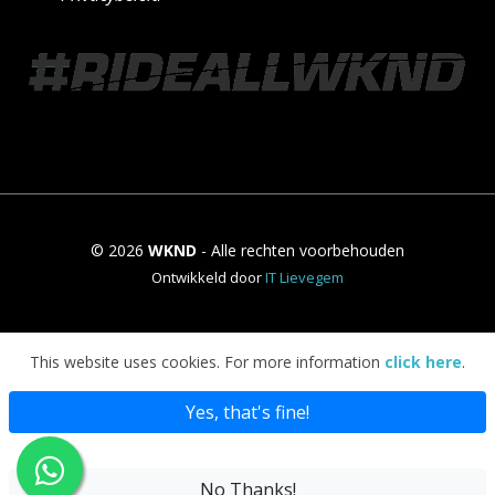
© 2026
WKND
- Alle rechten voorbehouden
Ontwikkeld door
IT Lievegem
This website uses cookies. For more information
click here
.
Yes, that's fine!
No Thanks!