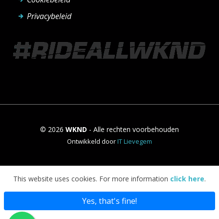
Privacybeleid
© 2026
WKND
- Alle rechten voorbehouden
Ontwikkeld door
IT Lievegem
This website uses cookies. For more information
click here
.
Yes, that's fine!