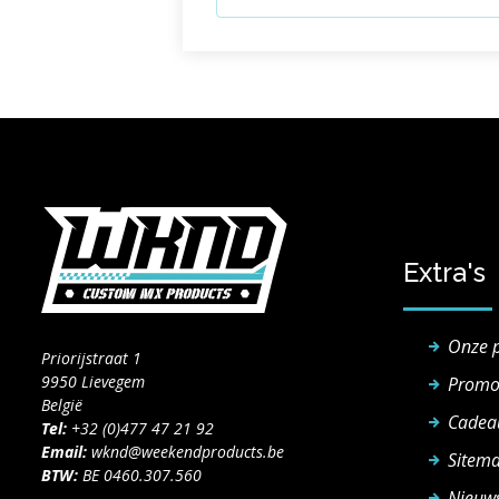
Extra's
Onze 
Priorijstraat 1
9950 Lievegem
Promo
België
Cadea
Tel:
+32 (0)477 47 21 92
Email:
wknd@weekendproducts.be
Sitem
BTW:
BE 0460.307.560
Nieuws