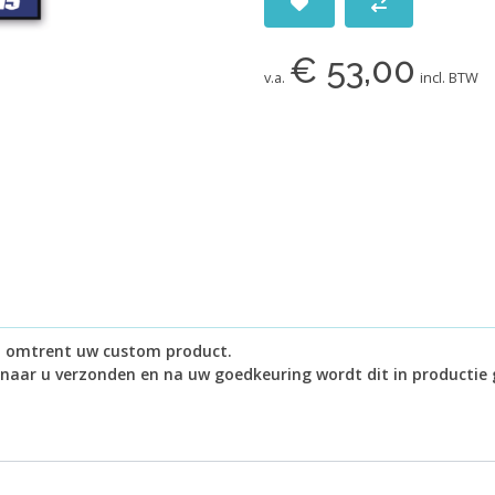
€ 53,00
v.a.
incl. BTW
in omtrent uw custom product.
 naar u verzonden en na uw goedkeuring wordt dit in productie 