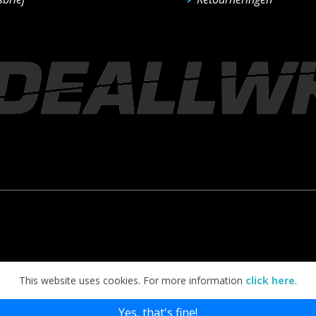
This website uses cookies. For more information
click here
.
Yes, that's fine!