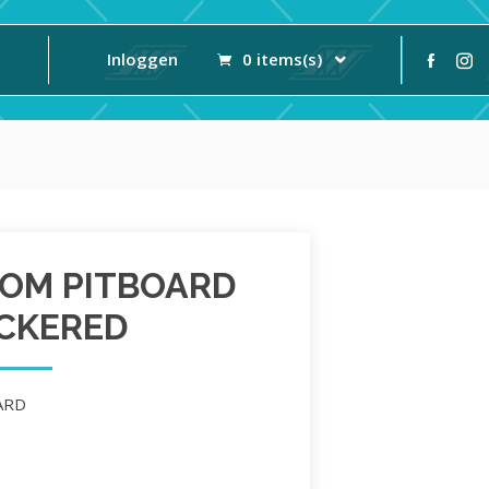
Inloggen
0 items(s)
TOM PITBOARD
CKERED
ARD