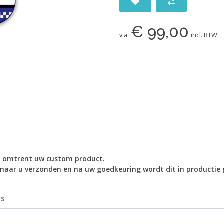
€ 99,00
v.a.
incl. BTW
in omtrent uw custom product.
 naar u verzonden en na uw goedkeuring wordt dit in productie 
rs