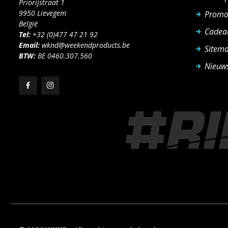
Priorijstraat 1
9950 Lievegem
Promo
België
Cadea
Tel:
+32 (0)477 47 21 92
Email:
wknd@weekendproducts.be
Sitem
BTW:
BE 0460.307.560
Nieuws