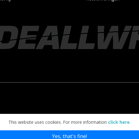
This website uses cookies. For more information
click here
.
Yes, that's fine!