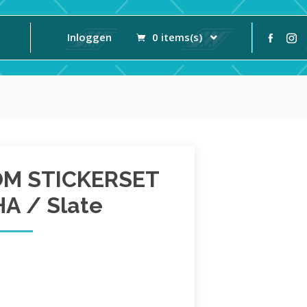
Inloggen
0 items(s)
OM STICKERSET
A / Slate