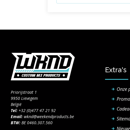
Extra's
Onze 
Priorijstraat 1
9950 Lievegem
Promo
België
Cadea
Tel:
+32 (0)477 47 21 92
Email:
wknd@weekendproducts.be
Sitem
BTW:
BE 0460.307.560
Nieuws