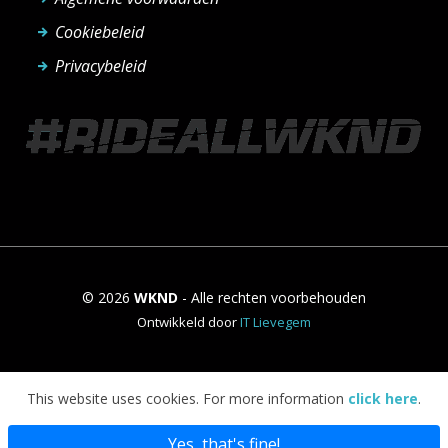
Cookiebeleid
Privacybeleid
© 2026
WKND
- Alle rechten voorbehouden
Ontwikkeld door
IT Lievegem
This website uses cookies. For more information
click here
.
Yes, that's fine!