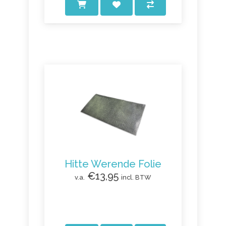
Hitte Werende Folie
€13,95
v.a.
incl. BTW